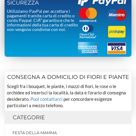
SICUREZZA
Utilizziamo PayPal per accettare i
pagamenti tramite carta di credito o
conto Paypal. CiÃ² garantisce che le
informazioni della tua carta di credito
non vengono condivise con noi.
CONSEGNA A DOMICILIO DI FIORI E PIANTE
Scegli fra i bouquet, le piante, i mazzi di fiori, le rose o le
orchidee ed inserisci la località, la data e l’orario di consegna
desiderato.
Puoi contattarci
per concordare esigenze
particolari a mezzo telefono.
CATEGORIE
FESTA DELLA MAMMA