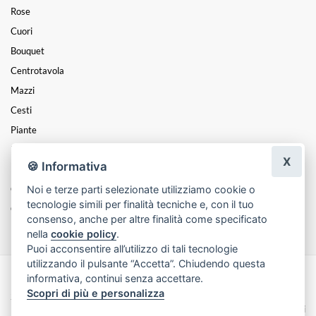
Rose
Cuori
Bouquet
Centrotavola
Mazzi
Cesti
Piante
Funebre
X
🍪 Informativa
PASQUA
Noi e terze parti selezionate utilizziamo cookie o
Composizioni
tecnologie simili per finalità tecniche e, con il tuo
Coroncine
consenso, anche per altre finalità come specificato
nella
cookie policy
.
Puoi acconsentire all’utilizzo di tali tecnologie
utilizzando il pulsante “Accetta”. Chiudendo questa
informativa, continui senza accettare.
Made with
by
Infoser.it
-
Realizzazione Siti ecommerce per Fioristi
- ©
Scopri di più e personalizza
2026
Privacy Policy
Cookie Policy
Termini e Condizioni