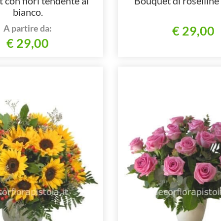
 con fiori tendente al
Bouquet di roselline
bianco.
A partire da:
€ 29,00
€ 29,00