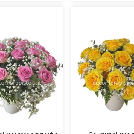
i rose rosa e gypsofila
Bouquet di rose gi