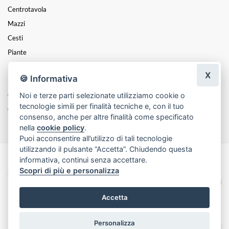
Centrotavola
Mazzi
Cesti
Piante
Funebre
X
🍪 Informativa
PASQUA
Noi e terze parti selezionate utilizziamo cookie o
Composizioni
tecnologie simili per finalità tecniche e, con il tuo
Coroncine
consenso, anche per altre finalità come specificato
nella
cookie policy
.
Puoi acconsentire all’utilizzo di tali tecnologie
utilizzando il pulsante “Accetta”. Chiudendo questa
informativa, continui senza accettare.
Made with
by
Infoser.it
-
Realizzazione Siti ecommerce per Fioristi
- ©
Scopri di più e personalizza
2026
Privacy Policy
Cookie Policy
Termini e Condizioni
Accetta
Personalizza