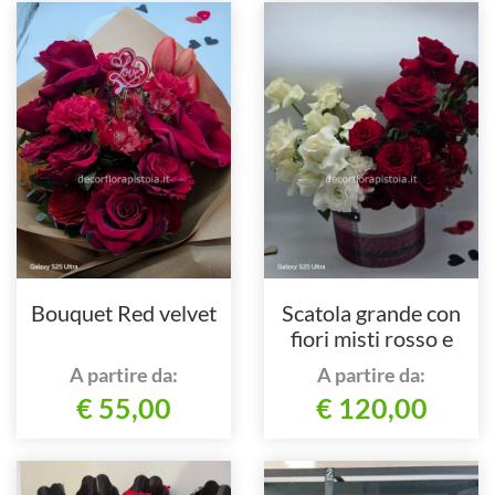
Bouquet Red velvet
Scatola grande con
fiori misti rosso e
bianco
A partire da:
A partire da:
€ 55,00
€ 120,00