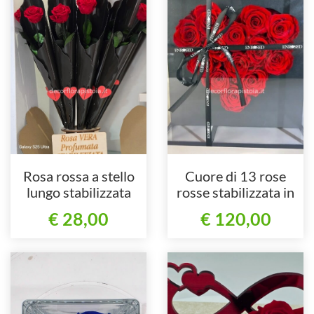
Rosa rossa a stello
Cuore di 13 rose
lungo stabilizzata
rosse stabilizzata in
incartato in cono nero
scatola elegante di
€ 28,00
€ 120,00
e cuoricino per san
plexiglas
valentino