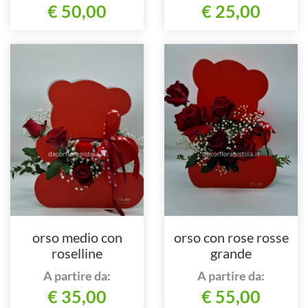
€ 50,00
€ 25,00
orso medio con
orso con rose rosse
roselline
grande
A partire da:
A partire da:
€ 35,00
€ 55,00