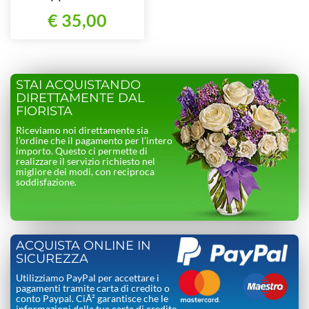
€ 35,00
STAI ACQUISTANDO
DIRETTAMENTE DAL
FIORISTA
Riceviamo noi direttamente sia
l’ordine che il pagamento per l’intero
importo. Questo ci permette di
realizzare il servizio richiesto nel
migliore dei modi, con reciproca
soddisfazione.
ACQUISTA ONLINE IN
SICUREZZA
Utilizziamo PayPal per accettare i
pagamenti tramite carta di credito o
conto Paypal. CiÃ² garantisce che le
informazioni della tua carta di credito