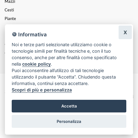
Mazzi
Cesti
Piante
Funebre
X
🍪 Informativa
PASQUA
Noi e terze parti selezionate utilizziamo cookie o
Composizioni
tecnologie simili per finalità tecniche e, con il tuo
Coroncine
consenso, anche per altre finalità come specificato
nella
cookie policy
.
Puoi acconsentire all’utilizzo di tali tecnologie
utilizzando il pulsante “Accetta”. Chiudendo questa
informativa, continui senza accettare.
Made with
by
Infoser.it
-
Realizzazione Siti ecommerce per Fioristi
- ©
Scopri di più e personalizza
2026
Privacy Policy
Cookie Policy
Termini e Condizioni
Accetta
Personalizza