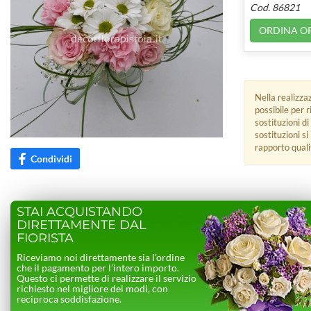
Cod. 86821
ORDINA O
Nella realizza
possibile per 
sostituzioni di
sostituzioni s
rapporto quali
Condividi
STAI ACQUISTANDO
DIRETTAMENTE DAL
FIORISTA
Riceviamo noi direttamente sia l’ordine
che il pagamento per l’intero importo.
Questo ci permette di realizzare il servizio
richiesto nel migliore dei modi, con
reciproca soddisfazione.