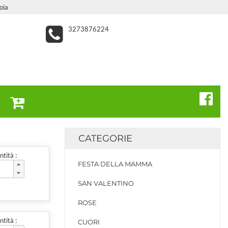
oia
3273876224
CATEGORIE
tità :
FESTA DELLA MAMMA
SAN VALENTINO
ROSE
tità :
CUORI