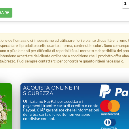
RA
zione dell´omaggio ci impegniamo ad utilizzare fiori e piante di qualità e faremo t
rispecchiare il prodotto scelto quanto a forma, contenuti e colori. Sono comunq
 uno o più elementi per difficoltà di reperibilità sul mercato e deperibilità del pro
i intendono accettate dal cliente ordinante a condizione che il prodotto offra alm
tà/prezzo. Puoi sempre contattarci per concordare quanto ritieni necessario.
ACQUISTA ONLINE IN
SICUREZZA
Utilizziamo PayPal per accettare i
pagamenti tramite carta di credito o conto
Paypal. CiÃ² garantisce che le informazioni
della tua carta di credito non vengono
condivise con noi.