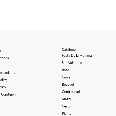
Catalogo:
o
Festa Della Mamma
nziona
San Valentino
Rose
nsegniamo
Cuori
olicy
Bouquet
licy
Centrotavola
 Condizioni
Mazzi
Cesti
Piante