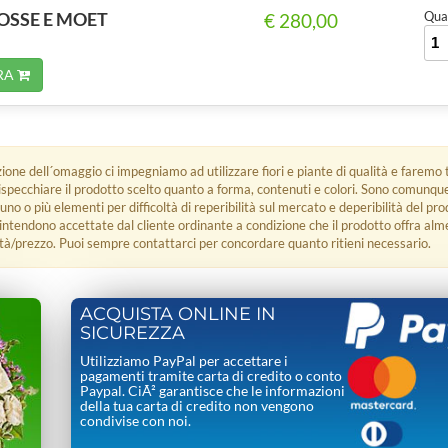
ROSSE E MOET
Quan
€ 280,00
RA
zione dell´omaggio ci impegniamo ad utilizzare fiori e piante di qualità e faremo t
rispecchiare il prodotto scelto quanto a forma, contenuti e colori. Sono comunq
 uno o più elementi per difficoltà di reperibilità sul mercato e deperibilità del pro
i intendono accettate dal cliente ordinante a condizione che il prodotto offra alm
tà/prezzo. Puoi sempre contattarci per concordare quanto ritieni necessario.
ACQUISTA ONLINE IN
SICUREZZA
Utilizziamo PayPal per accettare i
pagamenti tramite carta di credito o conto
Paypal. CiÃ² garantisce che le informazioni
della tua carta di credito non vengono
condivise con noi.