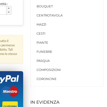
tità :
BOUQUET
CENTROTAVOLA
MAZZI
CESTI
utto il
PIANTE
ue permesse
dotto. Tali
FUNEBRE
eno lo stesso
PASQUA
COMPOSIZIONI
CORONCINE
IN EVIDENZA