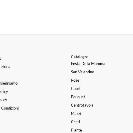
Catalogo:
o
Festa Della Mamma
nziona
San Valentino
Rose
nsegniamo
Cuori
olicy
Bouquet
licy
Centrotavola
 Condizioni
Mazzi
Cesti
Piante