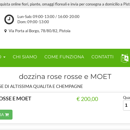
quista online fiori, piante, omaggi floreali e invia per consegna a domicilio a Pist
Lun-Sab: 09:00-13:00 / 16:00-20:00
Dom: 09:00-13:00
Via Porta al Borgo, 78/80/82, Pistoia
O
CHI SIAMO
COME FUNZIONA
CONTATTI
dozzina rose rosse e MOET
SE DI ALTISSIMA QUALITA E CHEMPAGNE
ROSSE E MOET
Quan
€ 200,00
RA