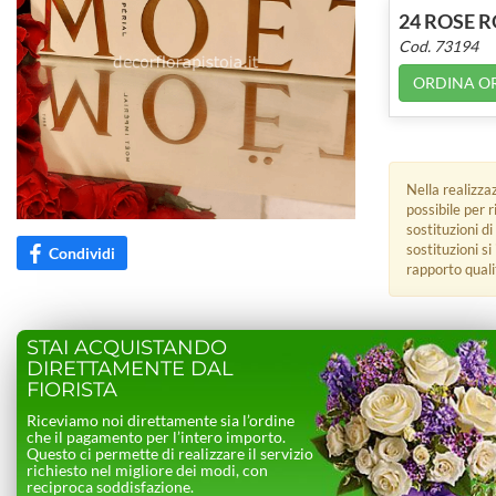
24 ROSE 
Cod. 73194
ORDINA O
Nella realizza
possibile per 
sostituzioni di
sostituzioni s
Condividi
rapporto quali
STAI ACQUISTANDO
DIRETTAMENTE DAL
FIORISTA
Riceviamo noi direttamente sia l’ordine
che il pagamento per l’intero importo.
Questo ci permette di realizzare il servizio
richiesto nel migliore dei modi, con
reciproca soddisfazione.