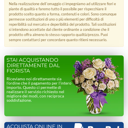
Nella realizzazione dell´omaggio ci impegniamo ad utilizzare fiori e
piante di qualità e faremo tutto il possibile per rispecchiare il
prodotto scelto quanto a forma, contenuti e colori. Sono comunque
permesse sostituzioni di uno o più elementi per difficoltà di
reperibilità sul mercato e deperibilità del prodotto. Tali sostituzioni
si intendono accettate dal cliente ordinante a condizione che il
prodotto offra almeno lo stesso rapporto qualità/prezzo. Puoi
sempre contattarci per concordare quanto ritieni necessario.
STAI ACQUISTANDO
DIRETTAMENTE DAL
FIORISTA
Riceviamo noi direttamente sia
l’ordine che il pagamento per l’intero
importo. Questo ci permette di
realizzare il servizio richiesto nel
migliore dei modi, con reciproca
soddisfazione.
ACQUISTA ONLINE IN