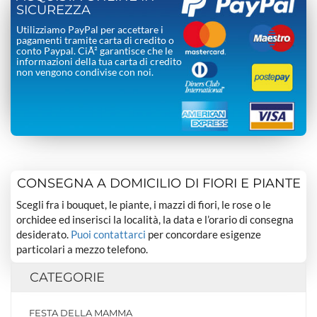
SICUREZZA
Utilizziamo PayPal per accettare i
pagamenti tramite carta di credito o
conto Paypal. CiÃ² garantisce che le
informazioni della tua carta di credito
non vengono condivise con noi.
CONSEGNA A DOMICILIO DI FIORI E PIANTE
Scegli fra i bouquet, le piante, i mazzi di fiori, le rose o le
orchidee ed inserisci la località, la data e l’orario di consegna
desiderato.
Puoi contattarci
per concordare esigenze
particolari a mezzo telefono.
CATEGORIE
FESTA DELLA MAMMA