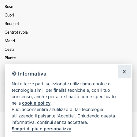
Rose
Cuori
Bouquet
Centrotavola
Mazzi
Cesti
Piante
Funebre
X
🍪 Informativa
PASQUA
Noi e terze parti selezionate utilizziamo cookie o
Composizioni
tecnologie simili per finalità tecniche e, con il tuo
Coroncine
consenso, anche per altre finalità come specificato
nella
cookie policy
.
Puoi acconsentire all’utilizzo di tali tecnologie
utilizzando il pulsante “Accetta”. Chiudendo questa
informativa, continui senza accettare.
Made with
by
Infoser.it
-
Realizzazione Siti ecommerce per Fioristi
- ©
Scopri di più e personalizza
2026
Privacy Policy
Cookie Policy
Termini e Condizioni