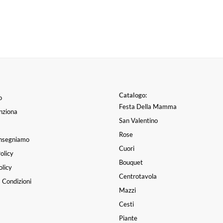
Catalogo:
o
Festa Della Mamma
nziona
San Valentino
Rose
nsegniamo
Cuori
olicy
Bouquet
licy
Centrotavola
 Condizioni
Mazzi
Cesti
Piante