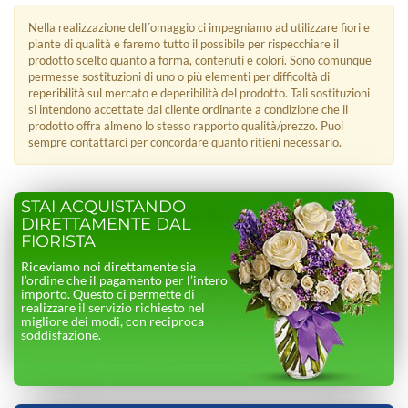
Nella realizzazione dell´omaggio ci impegniamo ad utilizzare fiori e
piante di qualità e faremo tutto il possibile per rispecchiare il
prodotto scelto quanto a forma, contenuti e colori. Sono comunque
permesse sostituzioni di uno o più elementi per difficoltà di
reperibilità sul mercato e deperibilità del prodotto. Tali sostituzioni
si intendono accettate dal cliente ordinante a condizione che il
prodotto offra almeno lo stesso rapporto qualità/prezzo. Puoi
sempre contattarci per concordare quanto ritieni necessario.
STAI ACQUISTANDO
DIRETTAMENTE DAL
FIORISTA
Riceviamo noi direttamente sia
l’ordine che il pagamento per l’intero
importo. Questo ci permette di
realizzare il servizio richiesto nel
migliore dei modi, con reciproca
soddisfazione.