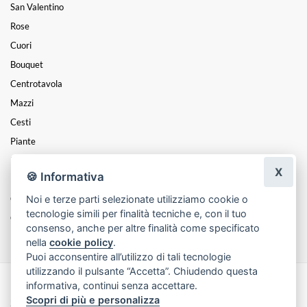
San Valentino
Rose
Cuori
Bouquet
Centrotavola
Mazzi
Cesti
Piante
Funebre
X
🍪 Informativa
PASQUA
Noi e terze parti selezionate utilizziamo cookie o
Composizioni
tecnologie simili per finalità tecniche e, con il tuo
Coroncine
consenso, anche per altre finalità come specificato
nella
cookie policy
.
Puoi acconsentire all’utilizzo di tali tecnologie
utilizzando il pulsante “Accetta”. Chiudendo questa
informativa, continui senza accettare.
Made with
by
Infoser.it
-
Realizzazione Siti ecommerce per Fioristi
- ©
Scopri di più e personalizza
2026