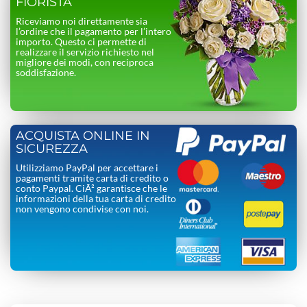
FIORISTA
Riceviamo noi direttamente sia
l’ordine che il pagamento per l’intero
importo. Questo ci permette di
realizzare il servizio richiesto nel
migliore dei modi, con reciproca
soddisfazione.
ACQUISTA ONLINE IN
SICUREZZA
Utilizziamo PayPal per accettare i
pagamenti tramite carta di credito o
conto Paypal. CiÃ² garantisce che le
informazioni della tua carta di credito
non vengono condivise con noi.