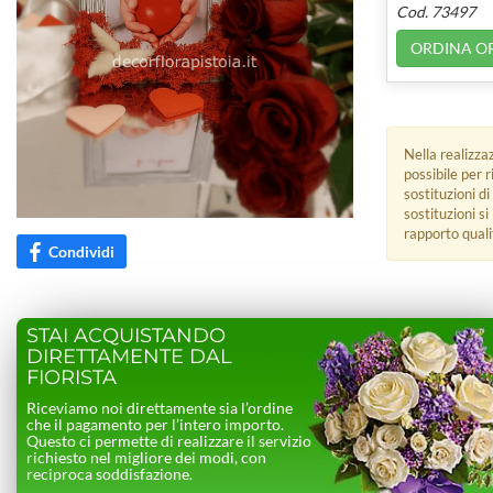
Cod. 73497
ORDINA O
Nella realizza
possibile per 
sostituzioni di
sostituzioni s
rapporto quali
Condividi
STAI ACQUISTANDO
DIRETTAMENTE DAL
FIORISTA
Riceviamo noi direttamente sia l’ordine
che il pagamento per l’intero importo.
Questo ci permette di realizzare il servizio
richiesto nel migliore dei modi, con
reciproca soddisfazione.