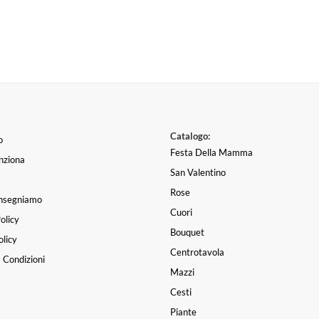
Catalogo:
o
Festa Della Mamma
nziona
San Valentino
Rose
nsegniamo
Cuori
olicy
Bouquet
licy
Centrotavola
 Condizioni
Mazzi
Cesti
Piante