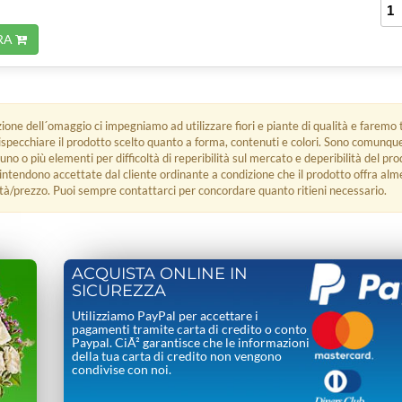
RA
zione dell´omaggio ci impegniamo ad utilizzare fiori e piante di qualità e faremo t
rispecchiare il prodotto scelto quanto a forma, contenuti e colori. Sono comunq
 uno o più elementi per difficoltà di reperibilità sul mercato e deperibilità del pro
i intendono accettate dal cliente ordinante a condizione che il prodotto offra alm
tà/prezzo. Puoi sempre contattarci per concordare quanto ritieni necessario.
ACQUISTA ONLINE IN
SICUREZZA
Utilizziamo PayPal per accettare i
pagamenti tramite carta di credito o conto
Paypal. CiÃ² garantisce che le informazioni
della tua carta di credito non vengono
condivise con noi.