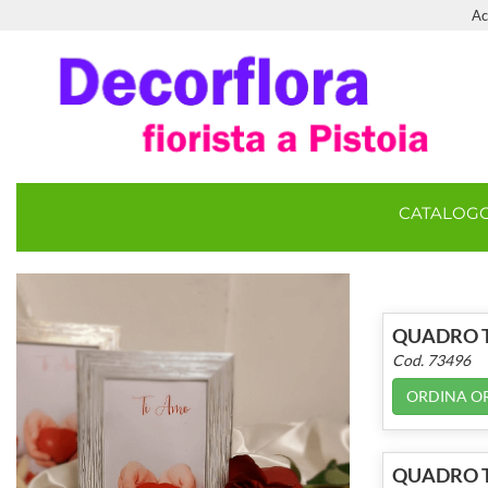
Ac
CATALOG
QUADRO T
Cod. 73496
ORDINA O
QUADRO T