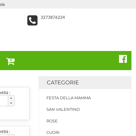
oia
3273876224
CATEGORIE
tità :
FESTA DELLA MAMMA
SAN VALENTINO
ROSE
tità :
CUORI